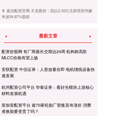
​嘉信配资官网 天龙股份：拟以2.32亿元获得苏州豪
5
米波54.87%股权
最新文章
配资炒股网 有厂商最长交期达24周 机构称高阶
MLCC价格有望上扬
安联配资 中信证券：人形放量在即 电机绕线设备快
速发展
杭州配资公司平台 华泰证券：看好光模块上游核心
材料发展机遇
壹加壹配资平台 逾70家轮胎厂密集宣布涨价 消费
者换胎要变贵了吗？