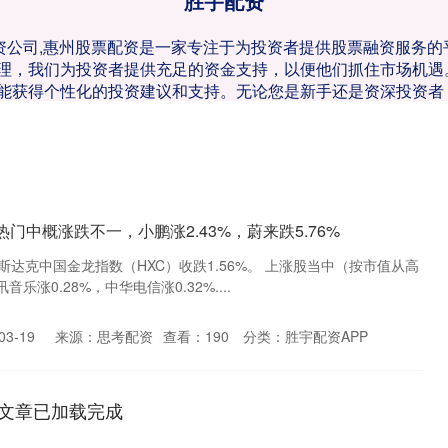
胜宇配资
找配资公司,惠州股票配资是一家专注于为投资者提供股票融资服务
理，我们为投资者提供充足的资金支持，以便他们抓住市场机遇
能获得个性化的投资建议和支持。无论您是新手还是资深投资者
热门中概涨跌不一，小鹏涨2.43%，蔚来跌5.76%
达克中国金龙指数（HXC）收跌1.56%。 上涨股当中（按市值从高
乐涨0.28%，中华电信涨0.32%....
3-19
来源：思考配资
查看：
190
分类：
胜宇配资APP
文章已加载完成