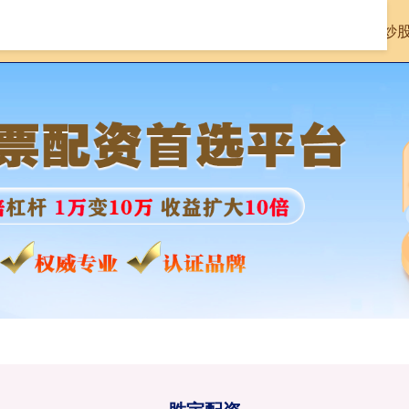
首页
胜宇配资
胜宇配资APP
炒