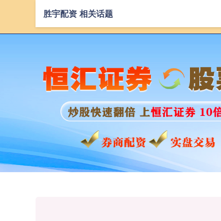
胜宇配资 相关话题