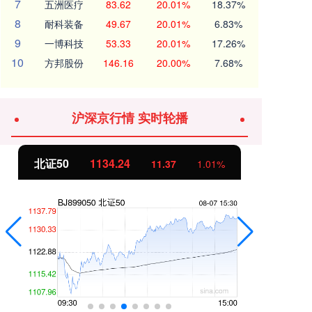
7
五洲医疗
83.62
20.01%
18.37%
8
耐科装备
49.67
20.01%
6.83%
9
一博科技
53.33
20.01%
17.26%
10
方邦股份
146.16
20.00%
7.68%
沪深京行情 实时轮播
北证50
1134.24
创
11.37
1.01%