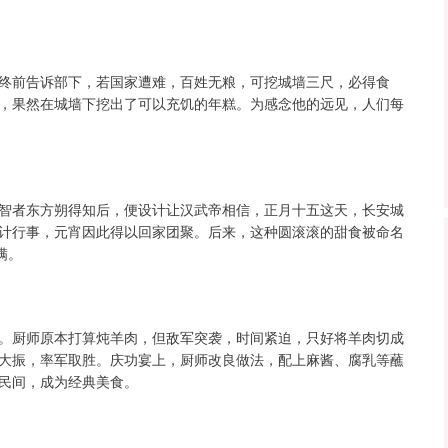
终前告诉部下，若国家遭难，百姓无粮，可挖城墙三尺，必得食
，果然在城墙下挖出了可以充饥的年糕。为感念他的远见，人们每
智者东方朔得知后，便设计让汉武帝相信，正月十五这天，长安城
计行事，元宵因此得以回家团聚。后来，这种圆滚滚的甜食被命名
满。
。厨师原本打算炖羊肉，但敌军突袭，时间紧迫，只好将羊肉切成
大振，率军取胜。庆功宴上，厨师改良做法，配上麻酱、腐乳等蘸
民间，成为经典美食。