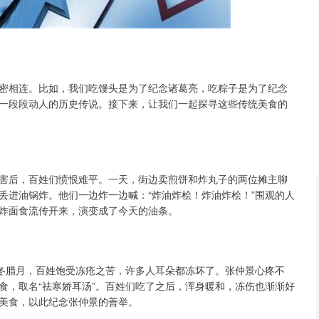
沪深300
4656.33
13%
-1.83
-0.04%
密相连。比如，我们吃馒头是为了纪念诸葛亮，吃粽子是为了纪念
一段段动人的历史传说。接下来，让我们一起探寻这些传统美食的
害后，百姓们愤恨难平。一天，街边卖煎饼和炸丸子的两位摊主聊
丢进油锅炸。他们一边炸一边喊：“炸油炸桧！炸油炸桧！”围观的人
炸面食流传开来，演变成了今天的油条。
寒冬腊月，百姓饱受冻疮之苦，许多人耳朵都冻坏了。张仲景心疼不
食，取名“祛寒娇耳汤”。百姓们吃了之后，浑身暖和，冻伤也渐渐好
美食，以此纪念张仲景的善举。