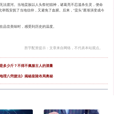
无法渡河。当地蛮族以人头祭祀猖神，诸葛亮不忍滥杀生灵，便命
此举既安抚了当地信仰，又避免了血腥。后来，“蛮头”逐渐演变成今
在品尝美味时，感受到历史的温度。
胜宇配资提示：文章来自网络，不代表本站观点。
酒是多少斤？不得不佩服古人的酒量
《地理八窍捷法》揭秘皇陵布局奥秘