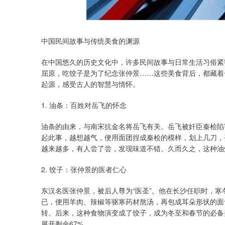
深证成指
14163.23
.33
0.40%
19.03
0.
中国民间故事与传统美食的渊源
在中国悠久的历史文化中，许多民间故事与日常生活习俗紧
屈原，吃饺子是为了纪念张仲景……这些美食背后，都藏着
起源，感受古人的智慧与情怀。
1. 油条：百姓对岳飞的怀念
油条的由来，与南宋抗金名将岳飞有关。岳飞被奸臣秦桧陷
起此事，越想越气，便用面团捏成秦桧的模样，划上几刀，
越来越多，有人尝了尝，发现味道不错。久而久之，这种油
2. 饺子：张仲景的医者仁心
东汉名医张仲景，被后人尊为“医圣”。他在长沙任职时，
已，便用羊肉、辣椒等驱寒药材熬汤，再包成耳朵形状的面
转。后来，这种食物演变成了饺子，成为冬至和春节的必备
展开剩余67%