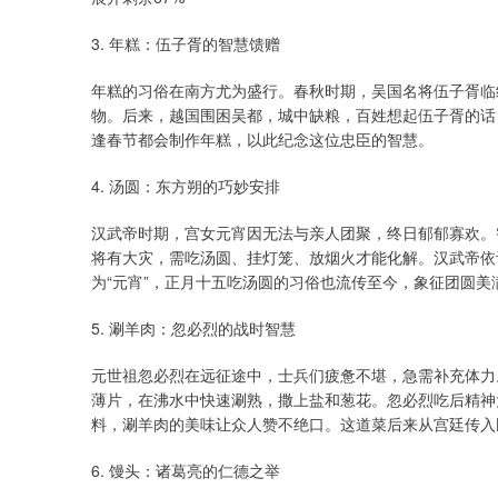
3. 年糕：伍子胥的智慧馈赠
年糕的习俗在南方尤为盛行。春秋时期，吴国名将伍子胥临
物。后来，越国围困吴都，城中缺粮，百姓想起伍子胥的话
逢春节都会制作年糕，以此纪念这位忠臣的智慧。
4. 汤圆：东方朔的巧妙安排
汉武帝时期，宫女元宵因无法与亲人团聚，终日郁郁寡欢。
将有大灾，需吃汤圆、挂灯笼、放烟火才能化解。汉武帝依
为“元宵”，正月十五吃汤圆的习俗也流传至今，象征团圆美
5. 涮羊肉：忽必烈的战时智慧
元世祖忽必烈在远征途中，士兵们疲惫不堪，急需补充体力
薄片，在沸水中快速涮熟，撒上盐和葱花。忽必烈吃后精神
料，涮羊肉的美味让众人赞不绝口。这道菜后来从宫廷传入
6. 馒头：诸葛亮的仁德之举