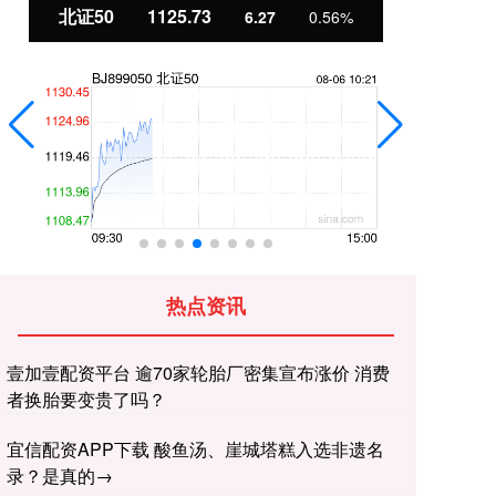
北证50
1125.73
创
6.27
0.56%
热点资讯
壹加壹配资平台 逾70家轮胎厂密集宣布涨价 消费
者换胎要变贵了吗？
宜信配资APP下载 酸鱼汤、崖城塔糕入选非遗名
录？是真的→