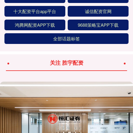
十大配资平台app平台
诚信配资官网
鸿腾网配资APP下载
9688策略宝APP下载
全部话题标签
关注 胜宇配资