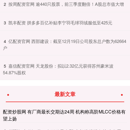
​按周配资官网 逾440只股票，前三季度翻倍！A股总市值大增
2
​凯丰配资 拼多多百亿补贴李宁羽毛球羽绒服低至425元
3
​亿配资官网 西部建设：截至12月19日公司股东总户数为62664
4
户
​嘉信配资官网 天龙股份：拟以2.32亿元获得苏州豪米波
5
54.87%股权
最新文章
配资炒股网 有厂商最长交期达24周 机构称高阶MLCC价格有
望上扬