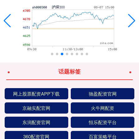
话题标签
网上股票配资APP下载
驰盈配资官网
京融实配官网
火牛网配资
东润配资官网
恒乐配资平台
360配资官网
百富策略平台