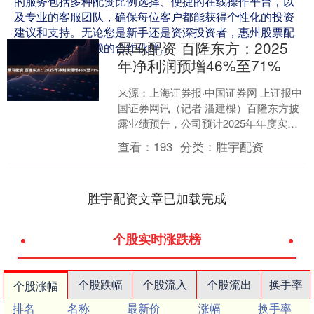
的服务包括多种配资比例选择、便捷的在线操作平台，以
及专业的客服团队，确保每位客户都能获得个性化的投资
建议和支持。无论您是新手还是资深投资者，惠州股票配
黑马配资 百隆东方：2025
资都是您值得信赖的合作伙伴。
年净利润预增46%至71%
来源：上海证券报·中国证券网 上证报中
国证券网讯（记者 潘建樑）百隆东方披
露业绩预告，公司预计2025年年度实现
归属于上市公司股东的净利润6.00亿元至
查看：
193
分类：
胜宇配资
7.00....
胜宇配资文章已加载完成
个股实时涨跌榜
个股跌幅
个股流入
个股流出
换手率
个股涨幅
排名
名称
最新价
涨幅
换手率