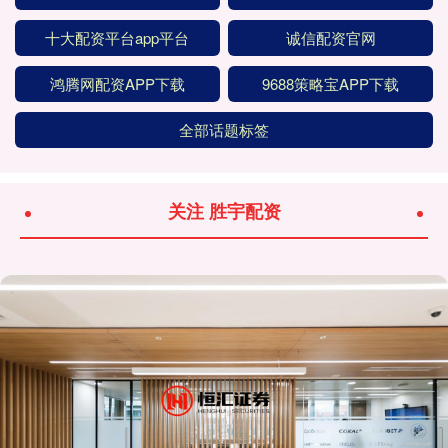
十大配资平台app平台
诚信配资官网
鸿腾网配资APP下载
9688策略宝APP下载
全部话题标签
关注 胜宇配资