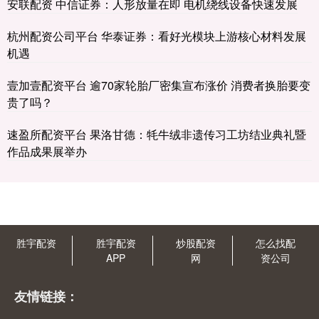
安联配资 中信证券：人形放量在即 电机绕线设备快速发展
杭州配资公司平台 华泰证券：看好光模块上游核心材料发展
机遇
壹加壹配资平台 逾70家轮胎厂密集宣布涨价 消费者换胎要变
贵了吗？
速盈所配资平台 果洛甘德：牦牛绒非遗传习工坊结业典礼暨
作品成果展举办
胜宇配资
胜宇配资
炒股配资
怎么找配
APP
网
资公司
友情链接：