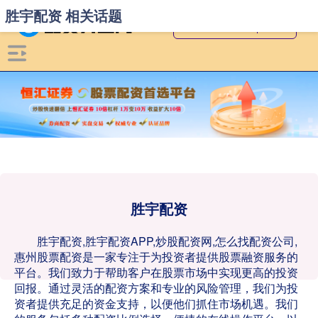
胜宇配资 相关话题
胜宇配资
胜宇配资,胜宇配资APP,炒股配资网,怎么找配资公司,
惠州股票配资是一家专注于为投资者提供股票融资服务的
平台。我们致力于帮助客户在股票市场中实现更高的投资
回报。通过灵活的配资方案和专业的风险管理，我们为投
资者提供充足的资金支持，以便他们抓住市场机遇。我们