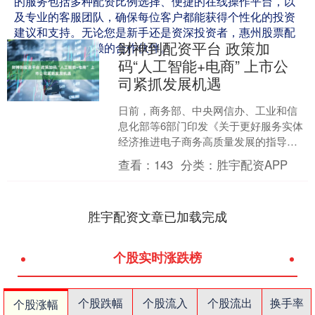
的服务包括多种配资比例选择、便捷的在线操作平台，以
及专业的客服团队，确保每位客户都能获得个性化的投资
建议和支持。无论您是新手还是资深投资者，惠州股票配
财神到配资平台 政策加
资都是您值得信赖的合作伙伴。
码“人工智能+电商” 上市公
司紧抓发展机遇
日前，商务部、中央网信办、工业和信
息化部等6部门印发《关于更好服务实体
经济推进电子商务高质量发展的指导意
见》（以下简称《意见》）。《意见》
查看：
143
分类：
胜宇配资APP
提出，发展“人工智能+....
胜宇配资文章已加载完成
个股实时涨跌榜
个股跌幅
个股流入
个股流出
换手率
个股涨幅