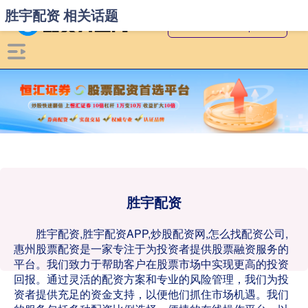
胜宇配资 相关话题
胜宇配资
胜宇配资,胜宇配资APP,炒股配资网,怎么找配资公司,
惠州股票配资是一家专注于为投资者提供股票融资服务的
平台。我们致力于帮助客户在股票市场中实现更高的投资
回报。通过灵活的配资方案和专业的风险管理，我们为投
资者提供充足的资金支持，以便他们抓住市场机遇。我们