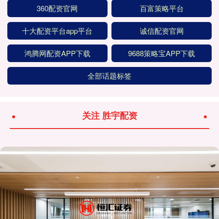
360配资官网
百富策略平台
十大配资平台app平台
诚信配资官网
鸿腾网配资APP下载
9688策略宝APP下载
全部话题标签
关注 胜宇配资