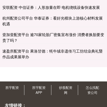
安联配资 中信证券：人形放量在即 电机绕线设备快速发展
杭州配资公司平台 华泰证券：看好光模块上游核心材料发展
机遇
壹加壹配资平台 逾70家轮胎厂密集宣布涨价 消费者换胎要变
贵了吗？
速盈所配资平台 果洛甘德：牦牛绒非遗传习工坊结业典礼暨
作品成果展举办
胜宇配资
胜宇配资
炒股配资
怎么找配
APP
网
资公司
友情链接：