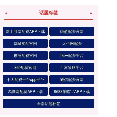
话题标签
网上股票配资APP下载
驰盈配资官网
京融实配官网
火牛网配资
东润配资官网
恒乐配资平台
360配资官网
百富策略平台
十大配资平台app平台
诚信配资官网
鸿腾网配资APP下载
9688策略宝APP下载
全部话题标签