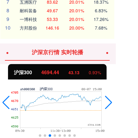
7
五洲医疗
83.62
20.01%
18.37%
8
耐科装备
49.67
20.01%
6.83%
9
一博科技
53.33
20.01%
17.26%
10
方邦股份
146.16
20.00%
7.68%
沪深京行情 实时轮播
北证50
1134.24
11.37
1.01%