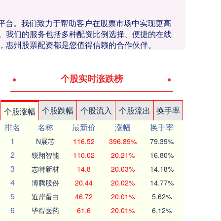
的平台。我们致力于帮助客户在股票市场中实现更高
。我们的服务包括多种配资比例选择、便捷的在线
，惠州股票配资都是您值得信赖的合作伙伴。
个股实时涨跌榜
个股跌幅
个股流入
个股流出
换手率
个股涨幅
排名
名称
最新价
涨幅
换手率
1
N展芯
116.52
396.89%
79.39%
2
锐翔智能
110.02
20.21%
16.80%
3
志特新材
14.8
20.03%
14.18%
4
博腾股份
20.44
20.02%
14.77%
5
近岸蛋白
46.72
20.01%
5.62%
6
毕得医药
61.6
20.01%
6.12%