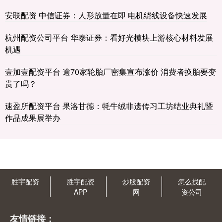
安联配资 中信证券：人形放量在即 电机绕线设备快速发展
杭州配资公司平台 华泰证券：看好光模块上游核心材料发展
机遇
壹加壹配资平台 逾70家轮胎厂密集宣布涨价 消费者换胎要变
贵了吗？
速盈所配资平台 果洛甘德：牦牛绒非遗传习工坊结业典礼暨
作品成果展举办
胜宇配资
胜宇配资
炒股配资
怎么找配
APP
网
资公司
友情链接：