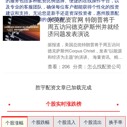
的服务包括多种配资比例选择、便捷的在线操作平台，以
及专业的客服团队，确保每位客户都能获得个性化的投资
建议和支持。无论您是新手还是资深投资者，惠州股票配
东英配资官网 特朗普将于
资都是您值得信赖的合作伙伴。
周五访问德克萨斯州并就经
济问题发表演说
据报道，美国总统特朗普将于周五访问
德克萨斯州Corpus Christi，发表“以能源
和经济为主题”的演讲。 海量资讯、精准
解读，尽在新浪财经APP 责任编辑：....
查看：
206
分类：
怎么找配资公司
胜宇配资文章已加载完成
个股实时涨跌榜
个股跌幅
个股流入
个股流出
换手率
个股涨幅