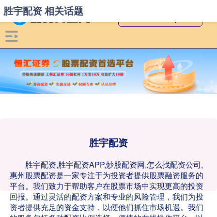
胜宇配资 相关话题
胜宇配资
胜宇配资,胜宇配资APP,炒股配资网,怎么找配资公司,
惠州股票配资是一家专注于为投资者提供股票融资服务的
平台。我们致力于帮助客户在股票市场中实现更高的投资
回报。通过灵活的配资方案和专业的风险管理，我们为投
资者提供充足的资金支持，以便他们抓住市场机遇。我们