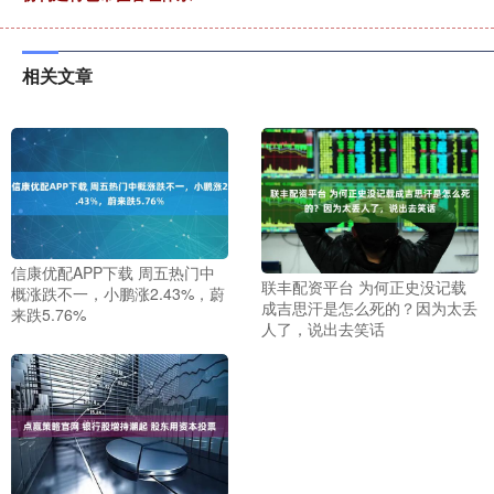
相关文章
信康优配APP下载 周五热门中
联丰配资平台 为何正史没记载
概涨跌不一，小鹏涨2.43%，蔚
成吉思汗是怎么死的？因为太丢
来跌5.76%
人了，说出去笑话