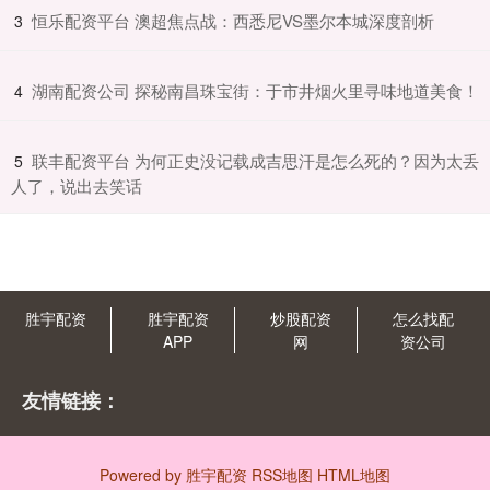
​恒乐配资平台 澳超焦点战：西悉尼VS墨尔本城深度剖析
3
​湖南配资公司 探秘南昌珠宝街：于市井烟火里寻味地道美食！
4
​联丰配资平台 为何正史没记载成吉思汗是怎么死的？因为太丢
5
人了，说出去笑话
胜宇配资
胜宇配资
炒股配资
怎么找配
APP
网
资公司
友情链接：
Powered by
胜宇配资
RSS地图
HTML地图