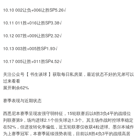
10.10 002让负+006让胜SP5.26√
10.11 011胜+016让胜SP3.38√
10.12 007胜+009让胜SP2.32√
10.13 003胜+005胜SP1.93√
10.17 005让胜+011胜SP4.52√
关注公众号【 书生谈球 】获取每日私房菜，最近状态不好的兄弟可以
过来看看
展开剩余62%
赛季表现与近期状态
西悉尼本赛季呈现攻强守弱特征，15轮联赛后以8胜3负4平的战绩位
列联赛第9，场均进球2.1个但失球达1.3个。其主场作战时控球率稳定
在52%，但进攻转化率偏低，近五轮联赛仅收获4粒进球。墨尔本城作
为上赛季冠军，本赛季延续强势表现，目前以8胜4负3平的战绩高居