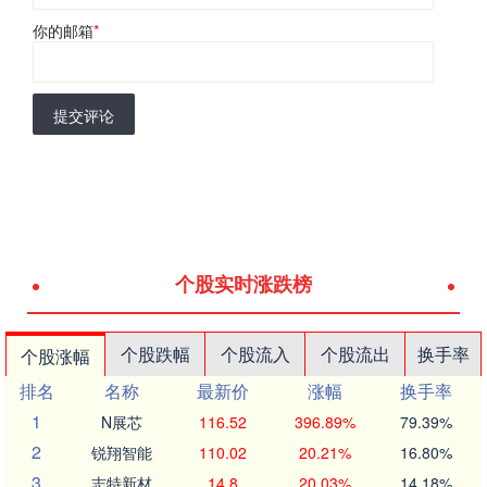
你的邮箱
*
提交评论
个股实时涨跌榜
个股跌幅
个股流入
个股流出
换手率
个股涨幅
排名
名称
最新价
涨幅
换手率
1
N展芯
116.52
396.89%
79.39%
2
锐翔智能
110.02
20.21%
16.80%
3
志特新材
14.8
20.03%
14.18%