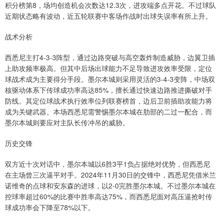
积分榜第8，场均创造机会次数达12.3次，进攻端多点开花。不过球队
近期状态略有波动，近五轮联赛中客场作战时出球失误率有所上升。
战术分析
西悉尼主打4-3-3阵型，通过边路突破与高空轰炸制造威胁，边翼卫插
上助攻频率极高。但其中后场出球能力不足导致进攻效率受限，定位
球战术成为主要得分手段。墨尔本城则采用灵活的3-4-3变阵，中场双
核驱动体系下传球成功率高达85%，擅长通过快速边路推进撕破对手
防线。其定位球战术执行效率位列联赛榜首，边后卫前插助攻能力将
成为关键武器。本场西悉尼需警惕墨尔本城在肋部的二过一配合，而
墨尔本城则要应对主队长传冲吊的威胁。
历史交锋
双方近十次对话中，墨尔本城以6胜3平1负占据绝对优势，但西悉尼
在主场曾三次逼平对手。2024年11月30日的交锋中，西悉尼凭借米兰
诺维奇的点球和安东森的进球，以2-0完胜墨尔本城。不过墨尔本城在
控球率超过60%的比赛中胜率高达75%，而西悉尼面对高压逼抢时传
球成功率会下降至78%以下。