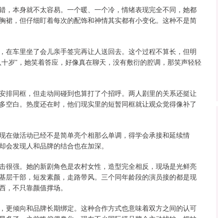
错，本身就不太容易。一个暖、一个冷，情绪表现完全不同，她都
胸裙，但仔细盯着每次的配饰和神情其实都有小变化。这种不是简
，在车里坐了会儿亲手签完再让人送回去。这个过程不算长，但明
八十岁”，她笑着答应，好像真在聊天，没有敷衍的腔调，那笑声轻轻
安排同框，但走动间碰到也算打了个招呼。两人剧里的关系还挺让
多空白。热度还在时，他们现实里的短暂同框就让观众觉得像补了
现在做活动已经不是简单亮个相那么单调，得学会承接和延续情
却会发现人和品牌的结合也在加深。
击很强。她的新剧角色是农村女性，造型完全相反，现场是光鲜亮
基层干部，短发素颜，走路带风。三个同年龄段的演员接的都是现
西，不只靠颜值撑场。
，更倾向和品牌长期绑定。这种合作方式也意味着双方之间的认可