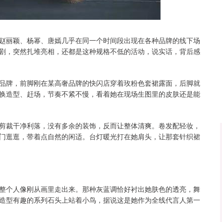
沪深300
4694.44
.42%
43.13
0.93%
赵丽颖、杨幂、唐嫣几乎在同一个时间段出现在各种品牌的线下场
剧，突然扎堆亮相，还都是这种规格不低的活动，说实话，背后感
品牌，前脚刚在某高奢品牌的快闪店穿着玫粉色套裙露面，后脚就
换造型、赶场，节奏不紧不慢，看着她在现场生图里的皮肤还是能
剪裁干净利落，没有多余的装饰，反而让整体清爽。卷发配轻妆，
门逛逛，带着点自然的闲适。台灯暖光打在她肩头，让那套针织裙
整个人像刚从画里走出来。那种灰蓝调恰好衬出她肤色的透亮，舞
造型有趣的系列石头上站着小鸟，据说这是她作为全线代言人第一