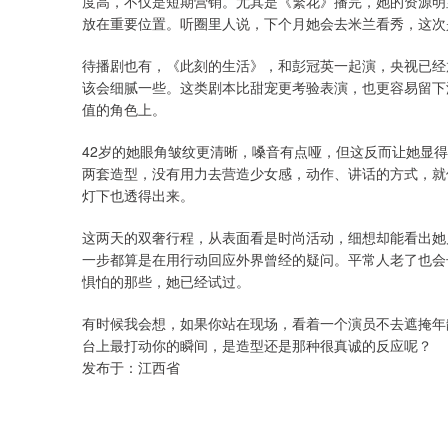
度高，不仅是短期营销。尤其是《繁花》播完，她的资源明
放在重要位置。听圈里人说，下个月她会去米兰看秀，这次
待播剧也有，《此刻的生活》，和彭冠英一起演，央视已经
该会细腻一些。这类剧本比甜宠更考验表演，也更容易留下
值的角色上。
42岁的她眼角皱纹更清晰，嗓音有点哑，但这反而让她显
两套造型，没有用力去营造少女感，动作、讲话的方式，就
灯下也透得出来。
这两天的双奢行程，从表面看是时尚活动，细想却能看出她
一步都算是在用行动回应外界曾经的疑问。平常人老了也会
惧怕的那些，她已经试过。
有时候我会想，如果你站在现场，看着一个演员不去遮掩年
台上最打动你的瞬间，是造型还是那种很真诚的反应呢？
发布于：江西省