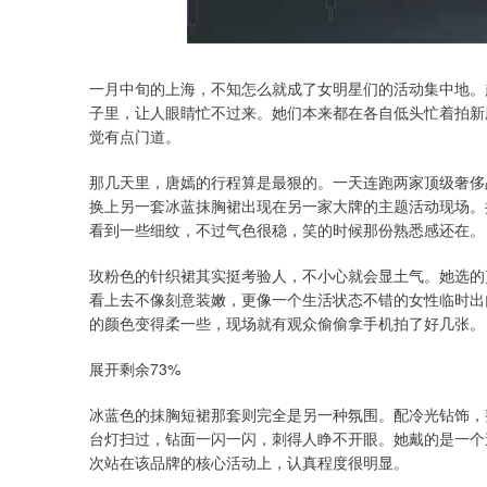
深证成指
14311.01
.68
1.02%
200.89
1
一月中旬的上海，不知怎么就成了女明星们的活动集中地。
子里，让人眼睛忙不过来。她们本来都在各自低头忙着拍新
觉有点门道。
那几天里，唐嫣的行程算是最狠的。一天连跑两家顶级奢侈
换上另一套冰蓝抹胸裙出现在另一家大牌的主题活动现场。
看到一些细纹，不过气色很稳，笑的时候那份熟悉感还在。
玫粉色的针织裙其实挺考验人，不小心就会显土气。她选的
看上去不像刻意装嫩，更像一个生活状态不错的女性临时出
的颜色变得柔一些，现场就有观众偷偷拿手机拍了好几张。
展开剩余73%
冰蓝色的抹胸短裙那套则完全是另一种氛围。配冷光钻饰，
台灯扫过，钻面一闪一闪，刺得人睁不开眼。她戴的是一个
次站在该品牌的核心活动上，认真程度很明显。