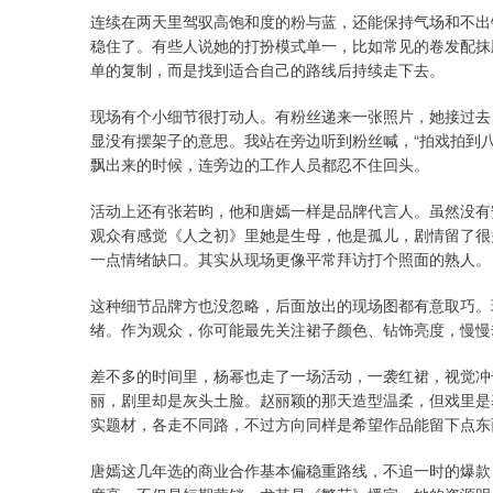
连续在两天里驾驭高饱和度的粉与蓝，还能保持气场和不出
稳住了。有些人说她的打扮模式单一，比如常见的卷发配抹
单的复制，而是找到适合自己的路线后持续走下去。
现场有个小细节很打动人。有粉丝递来一张照片，她接过去
显没有摆架子的意思。我站在旁边听到粉丝喊，“拍戏拍到
飘出来的时候，连旁边的工作人员都忍不住回头。
活动上还有张若昀，他和唐嫣一样是品牌代言人。虽然没有
观众有感觉《人之初》里她是生母，他是孤儿，剧情留了很
一点情绪缺口。其实从现场更像平常拜访打个照面的熟人。
这种细节品牌方也没忽略，后面放出的现场图都有意取巧。
绪。作为观众，你可能最先关注裙子颜色、钻饰亮度，慢慢
差不多的时间里，杨幂也走了一场活动，一袭红裙，视觉冲
丽，剧里却是灰头土脸。赵丽颖的那天造型温柔，但戏里是
实题材，各走不同路，不过方向同样是希望作品能留下点东
唐嫣这几年选的商业合作基本偏稳重路线，不追一时的爆款