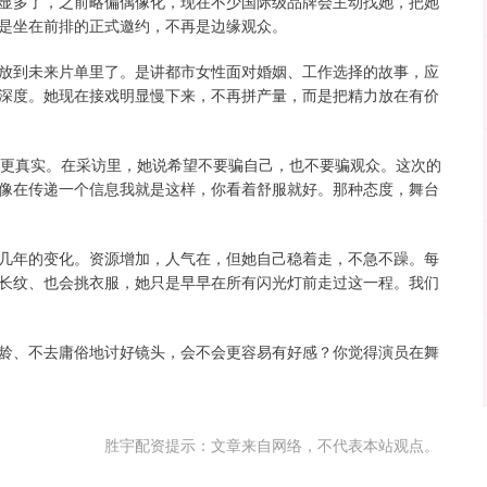
显多了，之前略偏偶像化，现在不少国际级品牌会主动找她，把她
是坐在前排的正式邀约，不再是边缘观众。
放到未来片单里了。是讲都市女性面对婚姻、工作选择的故事，应
深度。她现在接戏明显慢下来，不再拼产量，而是把精力放在有价
得更真实。在采访里，她说希望不要骗自己，也不要骗观众。这次的
像在传递一个信息我就是这样，你看着舒服就好。那种态度，舞台
几年的变化。资源增加，人气在，但她自己稳着走，不急不躁。每
长纹、也会挑衣服，她只是早早在所有闪光灯前走过这一程。我们
龄、不去庸俗地讨好镜头，会不会更容易有好感？你觉得演员在舞
胜宇配资提示：文章来自网络，不代表本站观点。