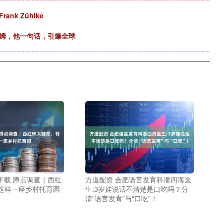
k Zühlke
汉姆，他一句话，引爆全球
下载 蹲点调查｜西红
方道配资 合肥语言发育科潘四海医
这样一座乡村托育园
生:3岁娃说话不清楚是口吃吗？分
清“语言发育”与“口吃”！