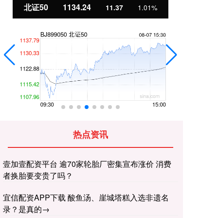
北证50
1134.24
创
11.37
1.01%
热点资讯
壹加壹配资平台 逾70家轮胎厂密集宣布涨价 消费
者换胎要变贵了吗？
宜信配资APP下载 酸鱼汤、崖城塔糕入选非遗名
录？是真的→