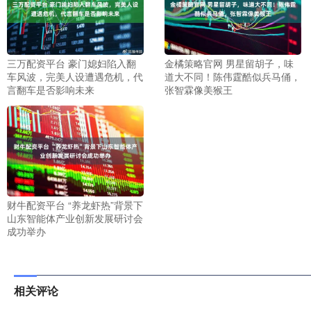
三万配资平台 豪门媳妇陷入翻
金橘策略官网 男星留胡子，味
车风波，完美人设遭遇危机，代
道大不同！陈伟霆酷似兵马俑，
言翻车是否影响未来
张智霖像美猴王
财牛配资平台 “养龙虾热”背景下
山东智能体产业创新发展研讨会
成功举办
相关评论