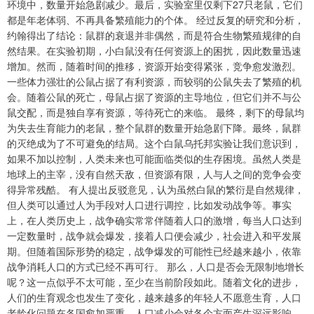
环境中，数量开始急剧减少。最后，实验室里仅剩下27只老鼠，它们
都是年老体弱、不再具备繁殖能力的个体。 经过反复的研究和分析，
约翰得出了结论：鼠群的衰退并非偶然，而是符合生物繁殖规律的自
然结果。在实验初期，小白鼠没有任何资源上的困扰，因此数量迅速
增加。然而，随着时间的推移，资源开始变得紧张，竞争愈发激烈。
一些体力强壮的公鼠占据了有利资源，而较弱的公鼠失去了繁殖的机
会。随着公鼠的死亡，母鼠占据了资源的主导地位，但它们并不与公
鼠交配，而是独自享有资源，等待死亡的来临。 最终，剩下的母鼠均
为失去生育能力的老鼠，整个鼠群的数量开始急剧下降。最终，鼠群
的灭绝成为了不可避免的结局。这个白鼠乌托邦实验让我们意识到，
如果不加以控制，人类未来也可能面临类似的生存困境。虽然人类是
地球上的主宰，没有自然天敌，但资源有限，人与人之间的竞争会变
得异常残酷。 有人提出反驳意见，认为虽然白鼠的繁衍是自然规律，
但人类可以通过人为手段对人口进行调控，比如发动战争等。事实
上，在人类历史上，战争确实常常伴随着人口的激增，每当人口达到
一定数量时，战争就会爆发，接着人口便会减少，社会进入和平发展
期。但随着国际形势的稳定，战争爆发的可能性已经越来越小，依靠
战争消耗人口的方式已经不再可行。 那么，人口是否会无限制地增长
呢？这一点似乎不太可能，至少在当前阶段如此。随着文化的进步，
人们的生育观念也发生了变化，越来越多的年轻人不愿意生育，人口
老龄化问题在各国愈加严重。人口减少会对各个方面产生深远影响，