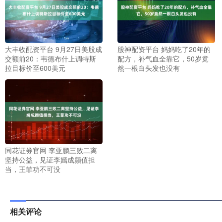
大丰收配资平台 9月27日美股成
股神配资平台 妈妈吃了20年的
交额前20：韦德布什上调特斯
配方，补气血全靠它，50岁竟
拉目标价至600美元
然一根白头发也没有
同花证券官网 李亚鹏三败二离
坚持公益，见证李嫣成颜值担
当，王菲功不可没
相关评论