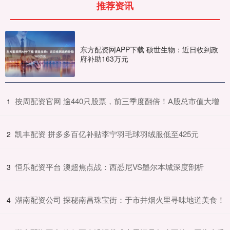
推荐资讯
东方配资网APP下载 硕世生物：近日收到政
府补助163万元
​按周配资官网 逾440只股票，前三季度翻倍！A股总市值大增
1
​凯丰配资 拼多多百亿补贴李宁羽毛球羽绒服低至425元
2
​恒乐配资平台 澳超焦点战：西悉尼VS墨尔本城深度剖析
3
​湖南配资公司 探秘南昌珠宝街：于市井烟火里寻味地道美食！
4