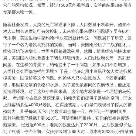
它们的繁衍状况。然而，经过1588天的观察后，实验的结果却令所有
专家都大吃一惊。
随着社会发展，人类的死亡率逐渐下降，人口数量不断攀升。如果不
对人口增长速度进行有效控制，未来将会带来哪些问题呢？早在60年
代末期，美国生物学家约翰·卡尔霍恩就针对这一问题展开了研究，进
行了一个名为老鼠乌托邦的实验。 当时，美国刚经历了二战的胜利，
经济开始飞速增长，世界各国都远远落后。然而，随着经济的快速发
展，美国国内却也暴露出了诸如环境污染、人口过快增长等一系列新
问题。在这样的背景下，约翰提出了一个问题：如果人口不断增加，
人类社会会面临怎样的困境？ 于是，他决定用小白鼠代替人类进行模
拟实验，以便解答这个问题。约翰将八只小白鼠放入一个固定的区
域，那里有足够的食物和水源。为了避免鼠群间的疾病传播，他还定
期清理环境。对于这些小白鼠来说，这个地方就像是一个理想的乌托
邦。 考虑到小白鼠的繁殖速度，约翰为它们提供了足够的空间，理论
上能容纳多达4000只老鼠。在实验初期，小白鼠们表现出了惊人的繁
殖能力，几乎每50天它们的数量就会翻一倍。在不到一年的时间里，
鼠群的数量已经飙升到620只。可随着时间推移，它们的繁殖速度逐
渐减缓。 经过近600天，老鼠的数量达到了2200只，之后数量似乎达
到了瓶颈，停滞不前。实验持续到1588天时，原本有2200只小白鼠的