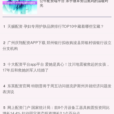
公牛配资端平台 亲手做卓资山熏鸡的温暖时
光
​天赐配资 孕妇专用护肤品牌排行TOP10中藏着哪些宝藏？
1
​广州庆翔配资APP下载 郑州银行拟收购浚县郑银村镇银行设立
2
分支机构
​十大配资平台app平台 爱她是真心！汶川地震被救起的女孩，
3
17年后和救她的军人结婚了
​东英配资官网 特朗普将于周五访问德克萨斯州并就经济问题发
4
表演说
​网上配资门户 国家统计局：前8个月设备工器具购置投资同比
5
增长14.4% 拉动固定资产投资增长2.1个百分点