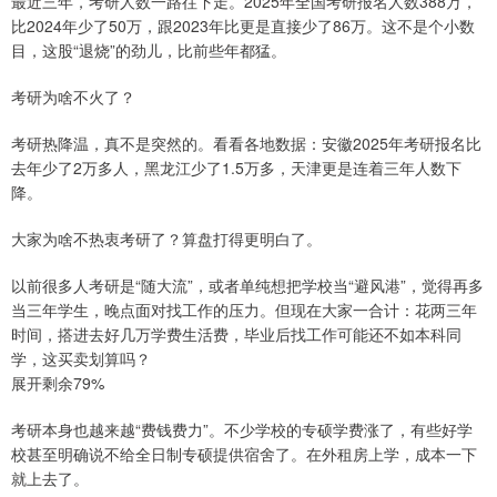
最近三年，考研人数一路往下走。2025年全国考研报名人数388万，
比2024年少了50万，跟2023年比更是直接少了86万。这不是个小数
目，这股“退烧”的劲儿，比前些年都猛。
考研为啥不火了？
考研热降温，真不是突然的。看看各地数据：安徽2025年考研报名比
去年少了2万多人，黑龙江少了1.5万多，天津更是连着三年人数下
降。
大家为啥不热衷考研了？算盘打得更明白了。
以前很多人考研是“随大流”，或者单纯想把学校当“避风港”，觉得再多
当三年学生，晚点面对找工作的压力。但现在大家一合计：花两三年
时间，搭进去好几万学费生活费，毕业后找工作可能还不如本科同
学，这买卖划算吗？
展开剩余79%
考研本身也越来越“费钱费力”。不少学校的专硕学费涨了，有些好学
校甚至明确说不给全日制专硕提供宿舍了。在外租房上学，成本一下
就上去了。