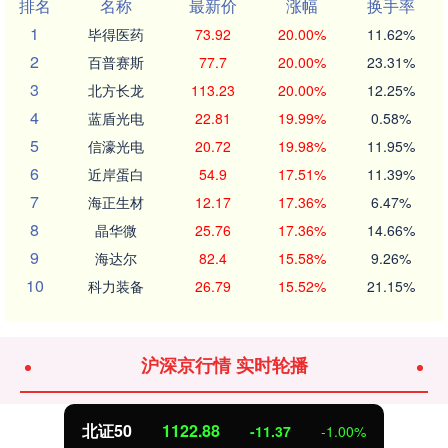
排名
名称
最新价
涨幅
换手率
1
毕得医药
73.92
20.00%
11.62%
2
百普赛斯
77.7
20.00%
23.31%
3
北方长龙
113.23
20.00%
12.25%
4
蓝盾光电
22.81
19.99%
0.58%
5
信濠光电
20.72
19.98%
11.95%
6
近岸蛋白
54.9
17.51%
11.39%
7
海正生材
12.17
17.36%
6.47%
8
晶华微
25.76
17.36%
14.66%
9
海达尔
82.4
15.58%
9.26%
10
科力装备
26.79
15.52%
21.15%
沪深京行情 实时轮播
北证50
1122.88
-11.37
-1.00%