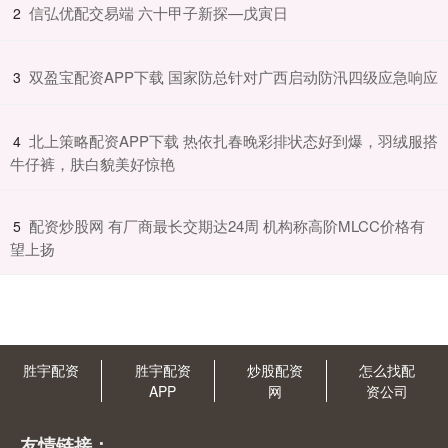
​信弘优配交易端 六十甲子新探—戊寅日
2
​双盈宝配资APP下载 国家防总针对广西启动防汛四级应急响应
3
​北上策略配资APP下载 热依扎春晚彩排状态好到爆，羽绒服搭
4
牛仔裤，肤白貌美好惊艳
​配资炒股网 有厂商最长交期达24周 机构称高阶MLCC价格有
5
望上扬
胜宇配资
胜宇配资
炒股配资
怎么找配
APP
网
资公司
友情链接：